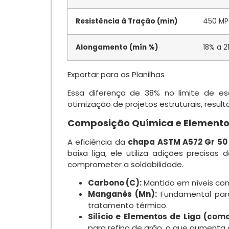
Resistência à Tração (mín)
450 MPa
Alongamento (mín %)
18% a 
Exportar para as Planilhas
Essa diferença de 38% no limite de 
otimização de projetos estruturais, resul
Composição Química e Elementos
A eficiência da
chapa ASTM A572 Gr 50
baixa liga, ele utiliza adições precisa
comprometer a soldabilidade.
Carbono (C):
Mantido em níveis cont
Manganês (Mn):
Fundamental para
tratamento térmico.
Silício e Elementos de Liga (com
para refino de grão, o que aumenta 