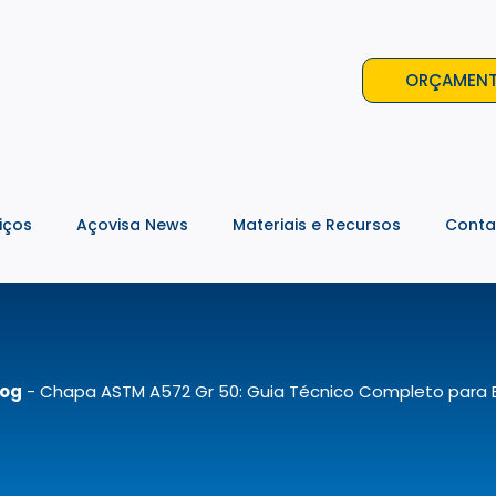
ORÇAMEN
iços
Açovisa News
Materiais e Recursos
Conta
log
-
Chapa ASTM A572 Gr 50: Guia Técnico Completo para 