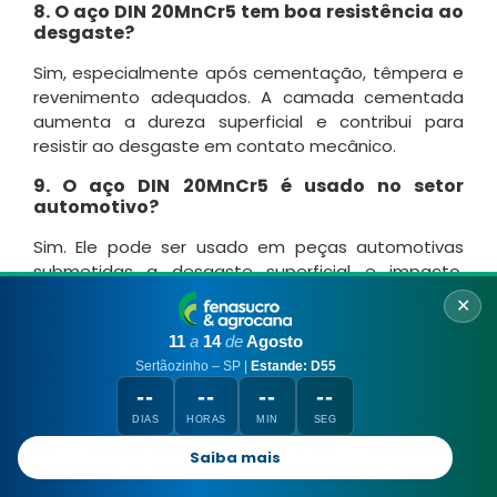
8. O aço DIN 20MnCr5 tem boa resistência ao
desgaste?
Sim, especialmente após cementação, têmpera e
revenimento adequados. A camada cementada
aumenta a dureza superficial e contribui para
resistir ao desgaste em contato mecânico.
9. O aço DIN 20MnCr5 é usado no setor
automotivo?
Sim. Ele pode ser usado em peças automotivas
submetidas a desgaste superficial e impacto,
como componentes de transmissão, engrenagens,
✕
pinhões e eixos.
11
a
14
de
Agosto
10. Como comprar aço DIN 20MnCr5 com
Sertãozinho – SP |
Estande: D55
segurança?
--
--
--
--
O ideal é informar norma, bitola, formato, condição
DIAS
HORAS
MIN
SEG
de fornecimento, acabamento, quantidade,
Saiba mais
aplicação e requisitos de tratamento térmico.
Também é importante solicitar certificado do