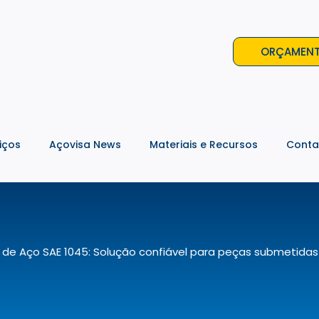
ORÇAMEN
iços
Açovisa News
Materiais e Recursos
Conta
 de Aço SAE 1045: Solução confiável para peças submetida