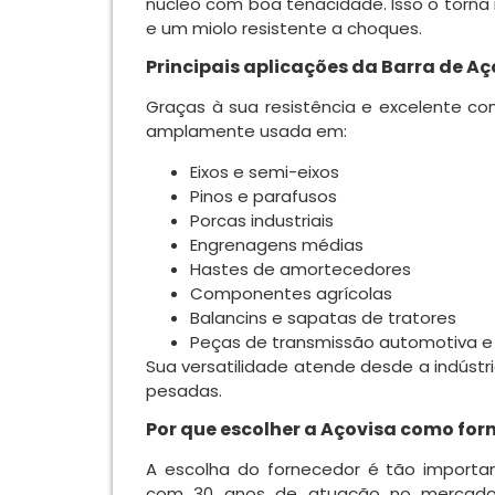
núcleo com boa tenacidade. Isso o torn
e um miolo resistente a choques.
Principais aplicações da Barra de Aç
Graças à sua resistência e excelente 
amplamente usada em:
Eixos e semi-eixos
Pinos e parafusos
Porcas industriais
Engrenagens médias
Hastes de amortecedores
Componentes agrícolas
Balancins e sapatas de tratores
Peças de transmissão automotiva e i
Sua versatilidade atende desde a indústr
pesadas.
Por que escolher a Açovisa como for
A escolha do fornecedor é tão importa
com 30 anos de atuação no mercado 