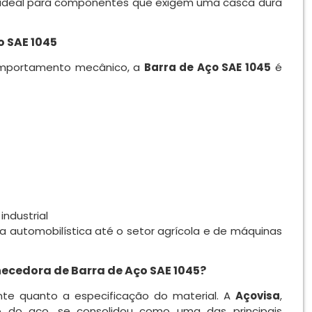
a ideal para componentes que exigem uma casca dura
o SAE 1045
comportamento mecânico, a
Barra de Aço SAE 1045
é
ndustrial
ia automobilística até o setor agrícola e de máquinas
necedora de Barra de Aço SAE 1045?
nte quanto a especificação do material. A
Açovisa
,
do aço, se consolidou como uma das principais